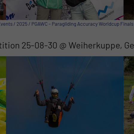
Events / 2025 / PGAWC – Paragliding Accuracy Worldcup Fina
ition 25-08-30 @ Weiherkuppe, G