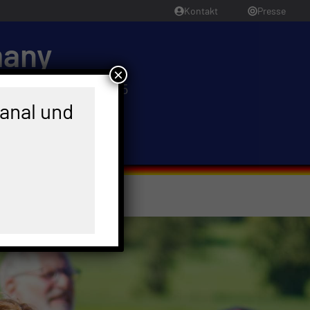
Kontakt
Presse
many
×
25 • German Open 2025
Kanal und
kunft
Presse