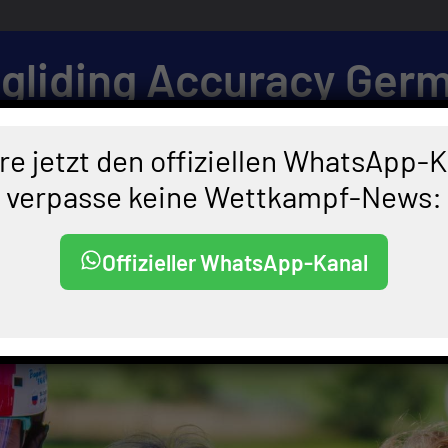
gliding Accuracy Ger
World Cup Finals 2025 • Friendship-Cup Germany 20
e jetzt den offiziellen WhatsApp-
verpasse keine Wettkampf-News:
Offizieller WhatsApp-Kanal
Was ist Accuracy Paragliding?
Fluggebiete
Unter