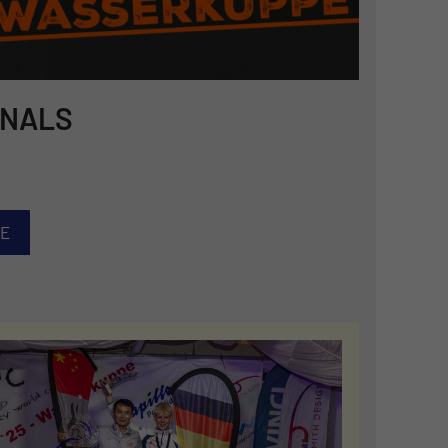
INALS
SE