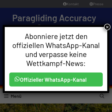
Zum
Kontakt
Presse
Inhalt
Paragliding Accuracy
springen
Germany
×
Abonniere jetzt den
Paragliding Accuracy World Cup Finals 2025 •
Friendship-Cup Germany 2025 • German Open
offiziellen WhatsApp-Kanal
2025
und verpasse keine
Sprache:
Wettkampf-News:
Offizieller WhatsApp-Kanal
Menü