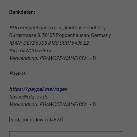
Bankdaten:
RDG Poppenhausen e.V.
, Andreas Schubert,
Burgstrasse 9, 36163 Poppenhausen, Germany
IBAN: DE72 5306 0180 0001 8495 22
BIC: GENODE51FUL
Verwendung: PGAWC23/NAME
/CIVL-ID
Paypal:
https://paypal.me/rdgev
kasse@rdg-ev.de
Verwendung: PGAWC23/NAME
/CIVL-ID
[ycd_countdown id=821]