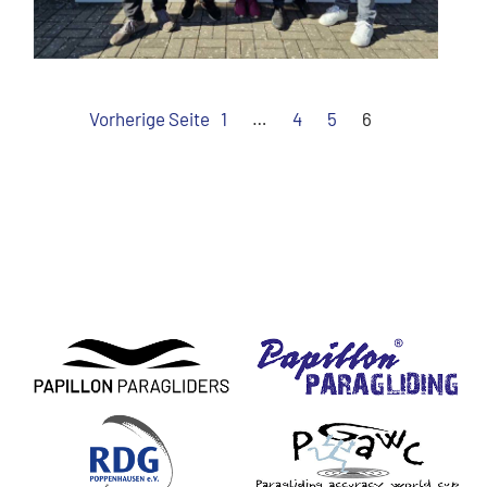
Vorherige Seite
1
…
4
5
6
News aktualisieren …