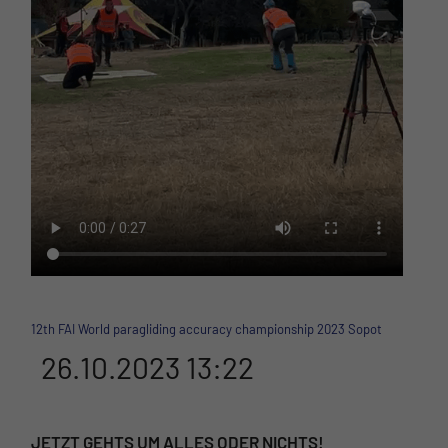
12th FAI World paragliding accuracy championship 2023 Sopot
26.10.2023 13:22
JETZT GEHTS UM ALLES ODER NICHTS!