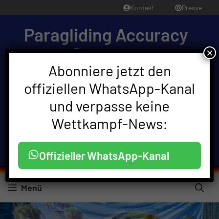
Zum
Kontakt
Presse
Inhalt
Paragliding Accuracy
springen
Germany
×
Abonniere jetzt den
Paragliding Accuracy World Cup Finals 2025 •
Friendship-Cup Germany 2025 • German Open
offiziellen WhatsApp-Kanal
2025
und verpasse keine
Sprache:
Wettkampf-News:
Offizieller WhatsApp-Kanal
Menü