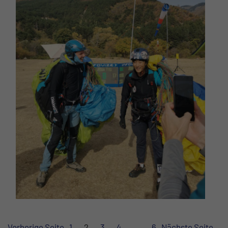
Vorherige Seite
1
2
3
4
…
6
Nächste Seite