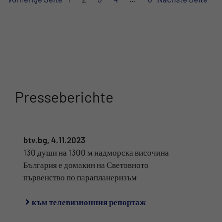
News aktualisieren …
Presseberichte
btv.bg, 4.11.2023
130 души на 1300 м надморска височина
България е домакин на Световното
първенство по парапланеризъм
към телевизионния репортаж